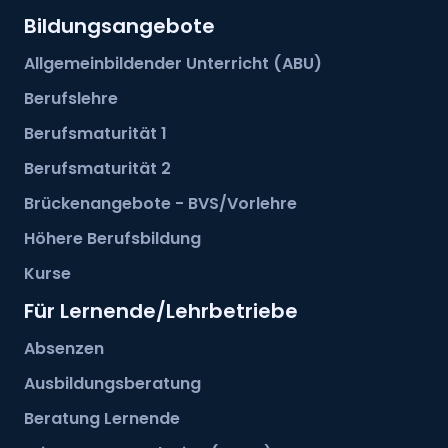
Bildungsangebote
Allgemeinbildender Unterricht (ABU)
Berufslehre
Berufsmaturität 1
Liselotte Gasser
Berufsmaturität 2
Abteilungsleiterin Gesundheit und Soziales
Brückenangebote - BVS/Vorlehre
Profil ansehen
Höhere Berufsbildung
Kurse
Für Lernende/Lehrbetriebe
Absenzen
Ausbildungsberatung
Beratung Lernende