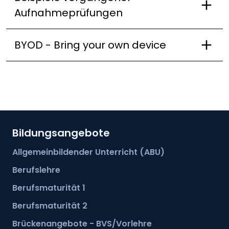
Aufnahmeprüfungen
Der EA-Kurs wird über zwei Jahren während
der Ausbildung besucht. Wer hier die
BYOD - Bring your own device
Promotionen erfüllt, wird prüfungsfrei zur BM2
zugelassen.
Der Prüfungsvorbereitungskurs dauert jeweils
von Oktober bis März und ist für Personen
gedacht, welche die Aufnahmeprüfung
absolvieren müssen und Hilfe brauchen, sich
Bildungsangebote
darauf vorzubereiten.
Allgemeinbildender Unterricht (ABU)
Berufslehre
Berufsmaturität 1
Berufsmaturität 2
Brückenangebote - BVS/Vorlehre